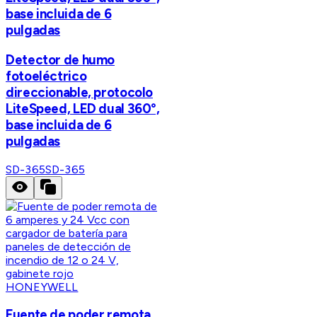
base incluida de 6
pulgadas
Detector de humo
fotoeléctrico
direccionable, protocolo
LiteSpeed, LED dual 360°,
base incluida de 6
pulgadas
SD-365
SD-365
HONEYWELL
Fuente de poder remota