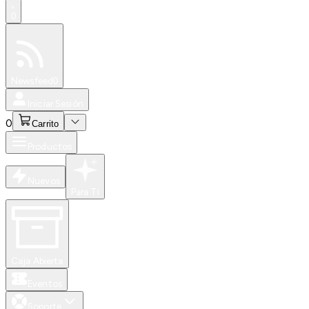
0
Especiales
Newsfeed
0
Iniciar Sesión
0
Carrito
Productos
Nuevos
Para Ti
Caja Abierta
Eventos
Soporte