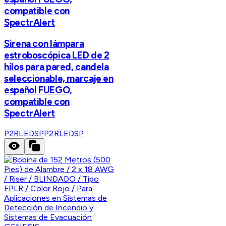
compatible con
SpectrAlert
Sirena con lámpara
estroboscópica LED de 2
hilos para pared, candela
seleccionable, marcaje en
español FUEGO,
compatible con
SpectrAlert
P2RLEDSP
P2RLEDSP