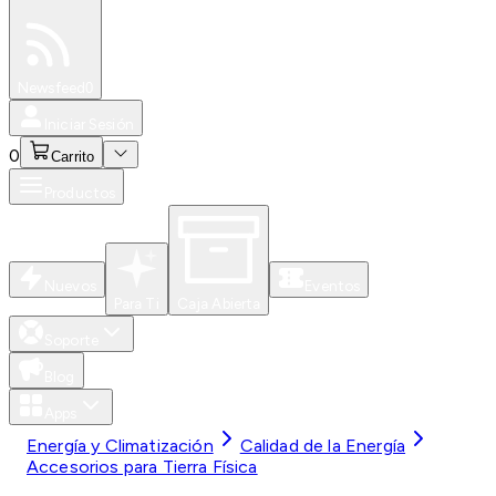
Especiales
Newsfeed
0
Iniciar Sesión
0
Carrito
Productos
Nuevos
Eventos
Para Ti
Caja Abierta
Soporte
Blog
Apps
Energía y Climatización
Calidad de la Energía
Accesorios para Tierra Física