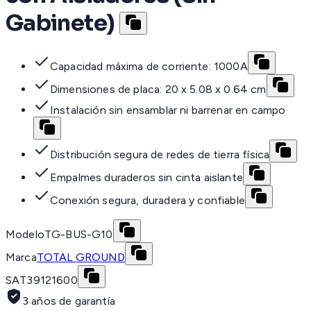
Gabinete)
Capacidad máxima de corriente: 1000A
Dimensiones de placa: 20 x 5.08 x 0.64 cm
Instalación sin ensamblar ni barrenar en campo
Distribución segura de redes de tierra física
Empalmes duraderos sin cinta aislante
Conexión segura, duradera y confiable
Modelo
TG-BUS-G10
Marca
TOTAL GROUND
SAT
39121600
3 años de garantía