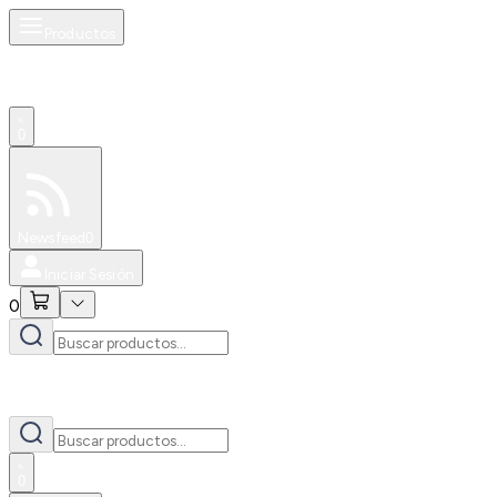
Productos
0
Especiales
Newsfeed
0
Iniciar Sesión
0
0