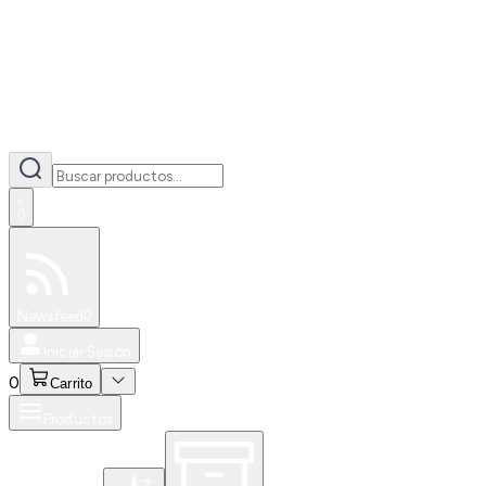
0
Especiales
Newsfeed
0
Iniciar Sesión
0
Carrito
Productos