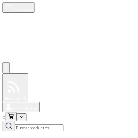
Productos
0
Especiales
Newsfeed
0
Iniciar Sesión
0