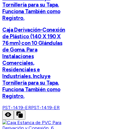
Tornillería para su Tapa.
Funciona También como
Registro.
Caja Derivación-Conexión
de Plástico (140 X 190 X
76 mm) con 10 Glándulas
de Goma. Para
Instalaciones
Comerciales,
Residenciales e
Industriales. Incluye
Tornillería para su Tapa.
Funciona También como
Registro.
PST-1419-ER
PST-1419-ER