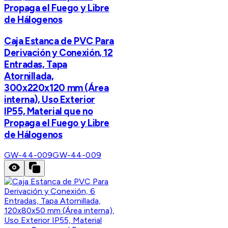
Propaga el Fuego y Libre
de Hálogenos
Caja Estanca de PVC Para
Derivación y Conexión, 12
Entradas, Tapa
Atornillada,
300x220x120 mm (Área
interna), Uso Exterior
IP55, Material que no
Propaga el Fuego y Libre
de Hálogenos
GW-44-009
GW-44-009