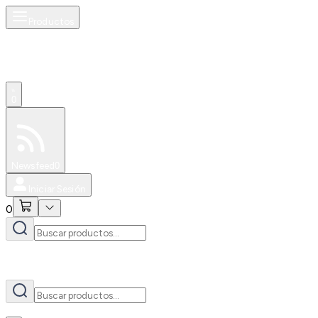
Productos
AI
0
Especiales
Newsfeed
0
Iniciar Sesión
0
AI