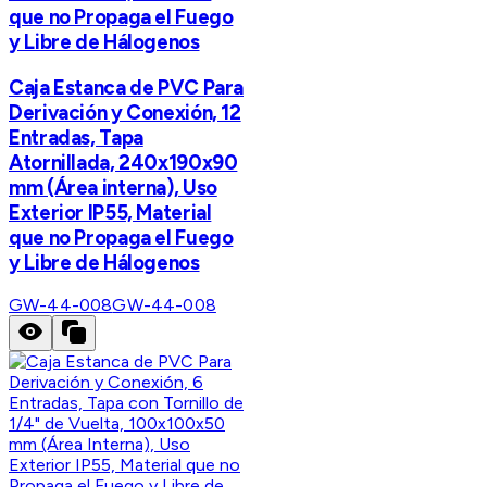
que no Propaga el Fuego
y Libre de Hálogenos
Caja Estanca de PVC Para
Derivación y Conexión, 12
Entradas, Tapa
Atornillada, 240x190x90
mm (Área interna), Uso
Exterior IP55, Material
que no Propaga el Fuego
y Libre de Hálogenos
GW-44-008
GW-44-008