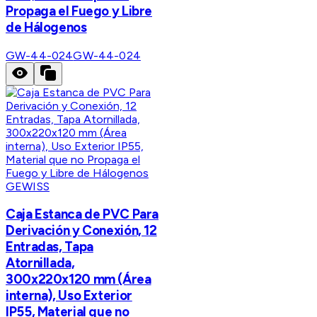
Propaga el Fuego y Libre
de Hálogenos
GW-44-024
GW-44-024
GEWISS
Caja Estanca de PVC Para
Derivación y Conexión, 12
Entradas, Tapa
Atornillada,
300x220x120 mm (Área
interna), Uso Exterior
IP55, Material que no