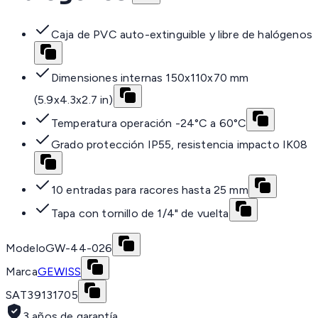
Caja de PVC auto-extinguible y libre de halógenos
Dimensiones internas 150x110x70 mm
(5.9x4.3x2.7 in)
Temperatura operación -24°C a 60°C
Grado protección IP55, resistencia impacto IK08
10 entradas para racores hasta 25 mm
Tapa con tornillo de 1/4" de vuelta
Modelo
GW-44-026
Marca
GEWISS
SAT
39131705
3 años de garantía