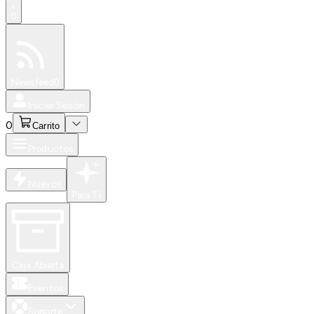
0
Especiales
Newsfeed
0
Iniciar Sesión
0
Carrito
Productos
Nuevos
Para Ti
Caja Abierta
Eventos
Soporte