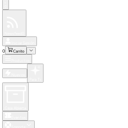
0
Especiales
Newsfeed
0
Iniciar Sesión
0
Carrito
Productos
Nuevos
Para Ti
Caja Abierta
Eventos
Soporte