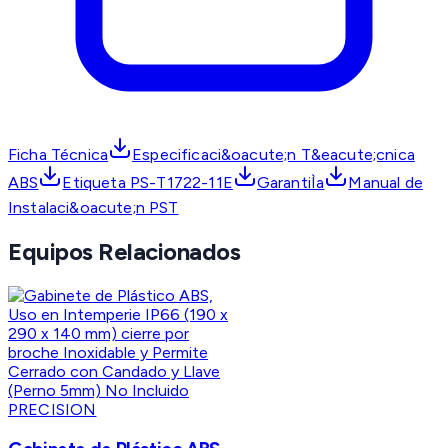
Ficha Técnica
Especificaci&oacute;n T&eacute;cnica
ABS
Etiqueta PS-T1722-11E
GarantiÌa
Manual de
Instalaci&oacute;n PST
Equipos Relacionados
PRECISION