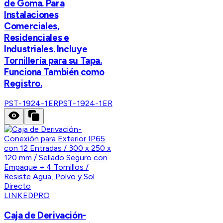
de Goma. Para
Instalaciones
Comerciales,
Residenciales e
Industriales. Incluye
Tornillería para su Tapa.
Funciona También como
Registro.
PST-1924-1ER
PST-1924-1ER
LINKEDPRO
Caja de Derivación-