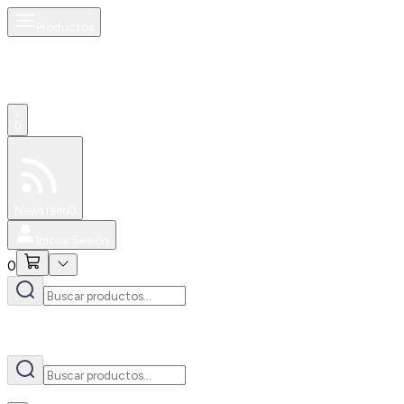
Productos
AI
0
Especiales
Newsfeed
0
Iniciar Sesión
0
AI