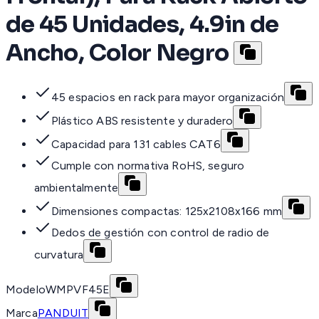
de 45 Unidades, 4.9in de
Ancho, Color Negro
45 espacios en rack para mayor organización
Plástico ABS resistente y duradero
Capacidad para 131 cables CAT6
Cumple con normativa RoHS, seguro
ambientalmente
Dimensiones compactas: 125x2108x166 mm
Dedos de gestión con control de radio de
curvatura
Modelo
WMPVF45E
Marca
PANDUIT