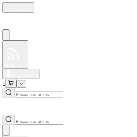
Productos
0
Especiales
Newsfeed
0
Iniciar Sesión
0
0