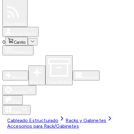
Especiales
Newsfeed
0
Iniciar Sesión
0
Carrito
Productos
Nuevos
Eventos
Para Ti
Caja Abierta
Soporte
Blog
Apps
Cableado Estructurado
Racks y Gabinetes
Accesorios para Rack/Gabinetes