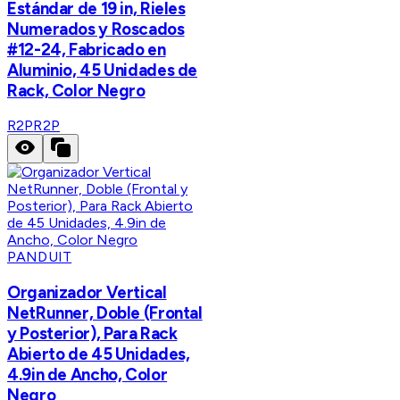
Estándar de 19 in, Rieles
Numerados y Roscados
#12-24, Fabricado en
Aluminio, 45 Unidades de
Rack, Color Negro
R2P
R2P
PANDUIT
Organizador Vertical
NetRunner, Doble (Frontal
y Posterior), Para Rack
Abierto de 45 Unidades,
4.9in de Ancho, Color
Negro