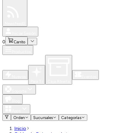
Especiales
Newsfeed
0
Iniciar Sesión
0
Carrito
Productos
Nuevos
Eventos
Para Ti
Caja Abierta
Soporte
Blog
Apps
Orden
Sucursales
Categorías
Inicio