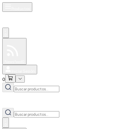
Productos
0
Especiales
Newsfeed
0
Iniciar Sesión
0
0