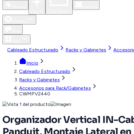
Nuevos
Eventos
Para Ti
Caja Abierta
Soporte
Blog
Apps
Cableado Estructurado
Racks y Gabinetes
Accesori
Inicio
Cableado Estructurado
Racks y Gabinetes
Accesorios para Rack/Gabinetes
CWMPV2440
Organizador Vertical IN-Cab
Panduit, Montaje Lateral en 