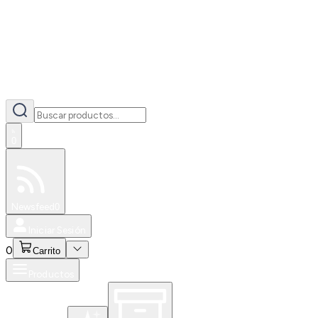
0
Especiales
Newsfeed
0
Iniciar Sesión
0
Carrito
Productos