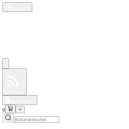
Productos
0
Especiales
Newsfeed
0
Iniciar Sesión
0