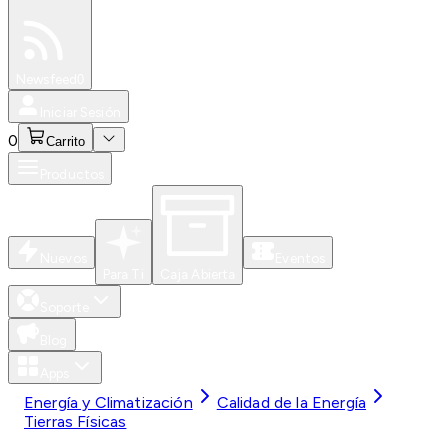
Especiales
Newsfeed
0
Iniciar Sesión
0
Carrito
Productos
Nuevos
Eventos
Para Ti
Caja Abierta
Soporte
Blog
Apps
Energía y Climatización
Calidad de la Energía
Tierras Físicas