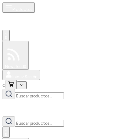
Productos
0
Especiales
Newsfeed
0
Iniciar Sesión
0
0