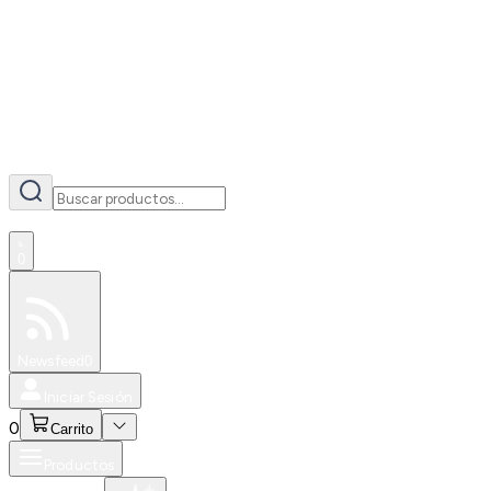
AI
0
Especiales
Newsfeed
0
Iniciar Sesión
0
Carrito
Productos