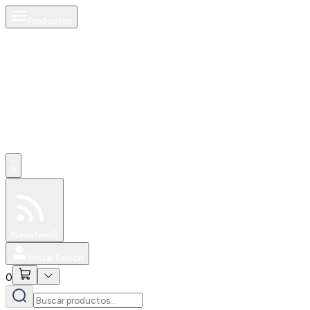
Productos
AI
0
Especiales
Newsfeed
0
Iniciar Sesión
0