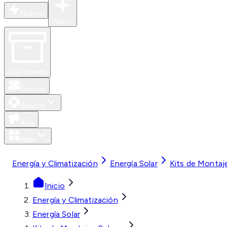
Nuevos
Para Ti
Caja Abierta
Eventos
Soporte
Blog
Apps
MXN
Energía y Climatización
Energía Solar
Kits de Montaj
Inicio
Energía y Climatización
Energía Solar