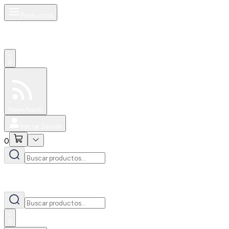
Productos
0
Especiales
Newsfeed
0
Iniciar Sesión
0
0