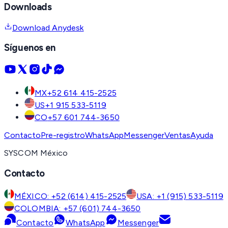
Downloads
Download Anydesk
Síguenos en
MX
+52 614 415-2525
US
+1 915 533-5119
CO
+57 601 744-3650
Contacto
Pre-registro
WhatsApp
Messenger
Ventas
Ayuda
SYSCOM México
Contacto
MÉXICO: +52 (614) 415-2525
USA: +1 (915) 533-5119
COLOMBIA: +57 (601) 744-3650
Contacto
WhatsApp
Messenger