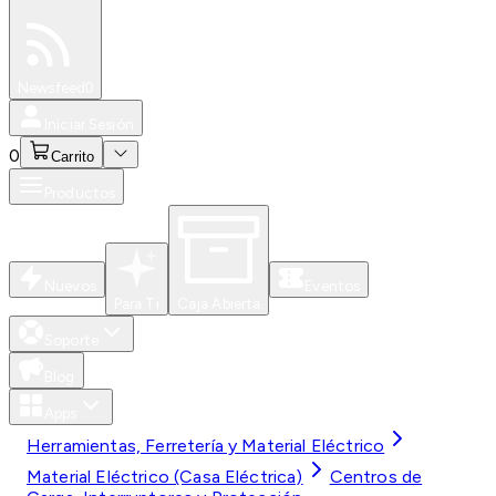
Especiales
Newsfeed
0
Iniciar Sesión
0
Carrito
Productos
Nuevos
Eventos
Para Ti
Caja Abierta
Soporte
Blog
Apps
Herramientas, Ferretería y Material Eléctrico
Material Eléctrico (Casa Eléctrica)
Centros de