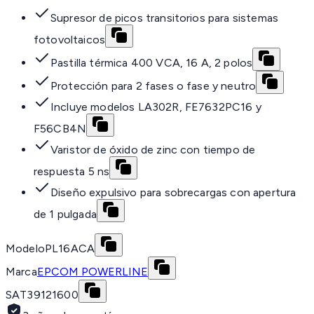
Supresor de picos transitorios para sistemas
fotovoltaicos
Pastilla térmica 400 VCA, 16 A, 2 polos
Protección para 2 fases o fase y neutro
Incluye modelos LA302R, FE7632PC16 y
F56CB4N
Varistor de óxido de zinc con tiempo de
respuesta 5 ns
Diseño expulsivo para sobrecargas con apertura
de 1 pulgada
Modelo
PL16ACA
Marca
EPCOM POWERLINE
SAT
39121600