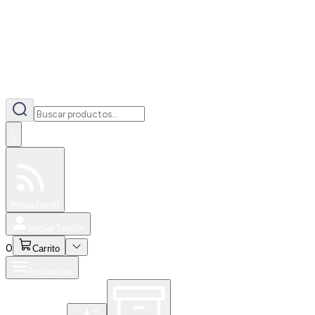
0
Especiales
Newsfeed
0
Iniciar Sesión
0
Carrito
Productos