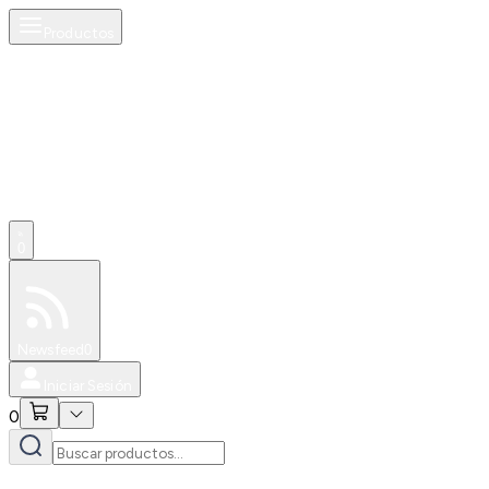
Productos
0
Especiales
Newsfeed
0
Iniciar Sesión
0