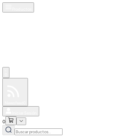
Productos
AI
0
Especiales
Newsfeed
0
Iniciar Sesión
0