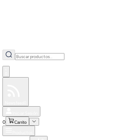
AI
0
Especiales
Newsfeed
0
Iniciar Sesión
0
Carrito
Productos