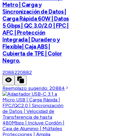
Metro | Carga y
Sincronización de Datos |
Carga Rápida 60W | Datos
5 Gbps | QC 3.0/2.0 | FPC |
AFC | Protección
Integrada | Duradero y
Flexible| Caja ABS |
Cubierta de TPE | Color
Negro.
20882
20882
Reemplazo sugerido:
20884