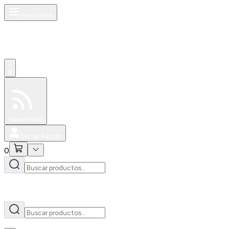
Productos
AI
0
Especiales
Newsfeed
0
Iniciar Sesión
0
AI