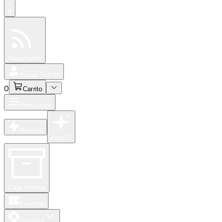
0
Especiales
Newsfeed
0
Iniciar Sesión
0
Carrito
Productos
Nuevos
Para Ti
Caja Abierta
Eventos
Soporte