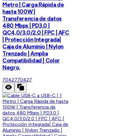
Metro | Carga Rápida de
hasta 100W |
Transferencia de datos
480 Mbps | PD3.0 |
QC4.0/3.0/2.0 | FPC | AFC
| Protección Integrada|
Caja de Aluminio | Nylon
Trenzado | Amplia
Compatibilidad | Color
Negro.
70427
70427