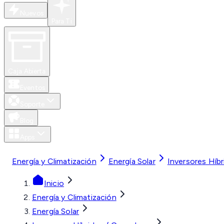
Nuevos
Para Ti
Caja Abierta
Eventos
Soporte
Blog
Apps
MXN
Energía y Climatización
Energía Solar
Inversores Híb
Inicio
Energía y Climatización
Energía Solar