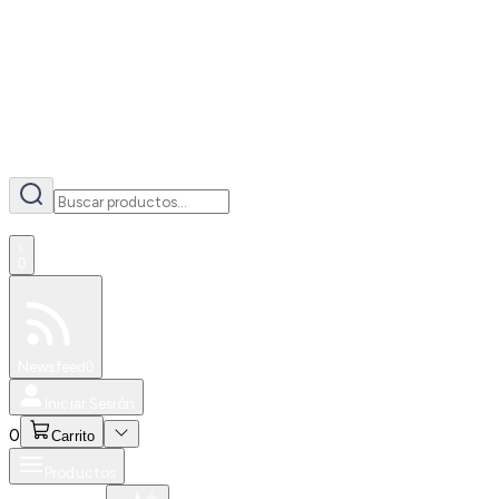
AI
0
Especiales
Newsfeed
0
Iniciar Sesión
0
Carrito
Productos