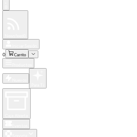
0
Especiales
Newsfeed
0
Iniciar Sesión
0
Carrito
Productos
Nuevos
Para Ti
Caja Abierta
Eventos
Soporte