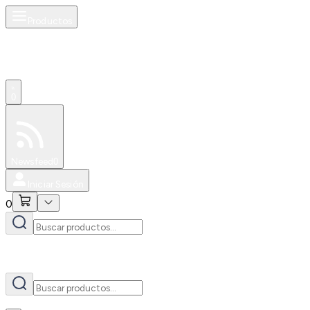
Productos
AI
0
Especiales
Newsfeed
0
Iniciar Sesión
0
AI