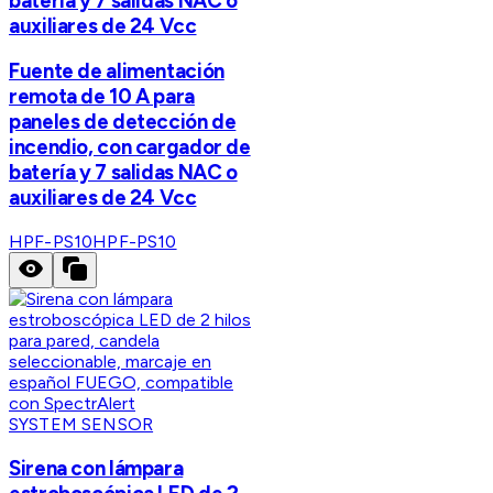
batería y 7 salidas NAC o
auxiliares de 24 Vcc
Fuente de alimentación
remota de 10 A para
paneles de detección de
incendio, con cargador de
batería y 7 salidas NAC o
auxiliares de 24 Vcc
HPF-PS10
HPF-PS10
SYSTEM SENSOR
Sirena con lámpara