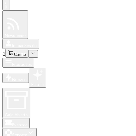
0
Especiales
Newsfeed
0
Iniciar Sesión
0
Carrito
Productos
Nuevos
Para Ti
Caja Abierta
Eventos
Soporte