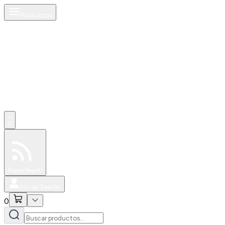
Productos
AI
0
Especiales
Newsfeed
0
Iniciar Sesión
0