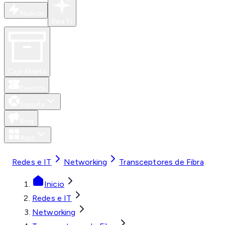
Nuevos
Para Ti
Caja Abierta
Eventos
Soporte
Blog
Apps
MXN
Redes e IT
Networking
Transceptores de Fibra
Inicio
Redes e IT
Networking