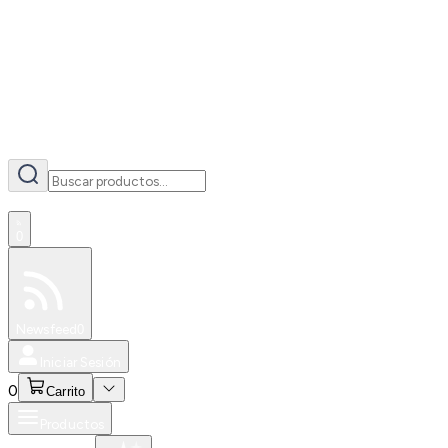
AI
0
Especiales
Newsfeed
0
Iniciar Sesión
0
Carrito
Productos