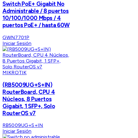
Switch PoE+ Gigabit No
Administrable / 8 puertos
10/100/1000 Mbps / 4
puertos PoE+ / hasta 60W
GWN7701P
Iniciar Sesión
MIKROTIK
(RB5009UG+S+IN)
RouterBoard, CPU 4
Núcleos, 8 Puertos
Gigabit, 1 SFP+, Solo
RouterOS v7
RB5009UG+S+IN
Iniciar Sesión