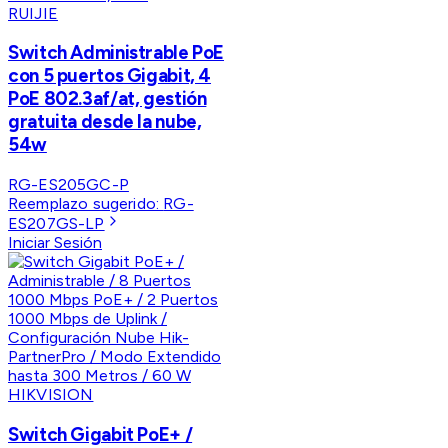
RUIJIE
Switch Administrable PoE
con 5 puertos Gigabit, 4
PoE 802.3af/at, gestión
gratuita desde la nube,
54w
RG-ES205GC-P
Reemplazo sugerido:
RG-
ES207GS-LP
Iniciar Sesión
HIKVISION
Switch Gigabit PoE+ /