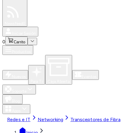
Especiales
Newsfeed
0
Iniciar Sesión
0
Carrito
Productos
Nuevos
Eventos
Para Ti
Caja Abierta
Soporte
Blog
Apps
Redes e IT
Networking
Transceptores de Fibra
Inicio