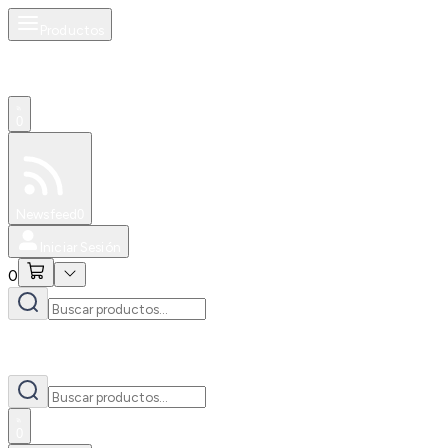
Productos
0
Especiales
Newsfeed
0
Iniciar Sesión
0
0