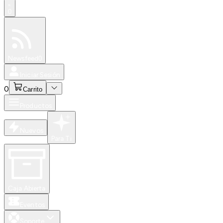
0
Especiales
Newsfeed
0
Iniciar Sesión
0
Carrito
Productos
Nuevos
Para Ti
Caja Abierta
Eventos
Soporte