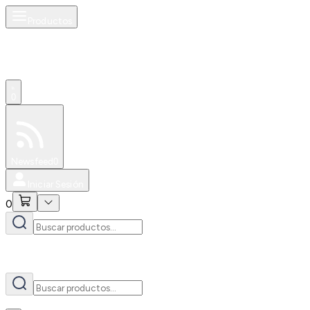
Productos
AI
0
Especiales
Newsfeed
0
Iniciar Sesión
0
AI