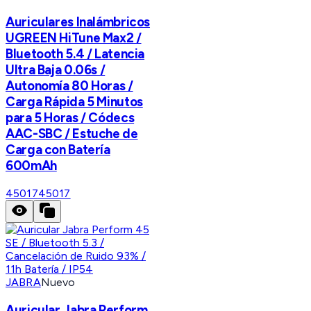
Auriculares Inalámbricos
UGREEN HiTune Max2 /
Bluetooth 5.4 / Latencia
Ultra Baja 0.06s /
Autonomía 80 Horas /
Carga Rápida 5 Minutos
para 5 Horas / Códecs
AAC-SBC / Estuche de
Carga con Batería
600mAh
45017
45017
JABRA
Nuevo
Auricular Jabra Perform