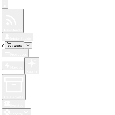
0
Especiales
Newsfeed
0
Iniciar Sesión
0
Carrito
Productos
Nuevos
Para Ti
Caja Abierta
Eventos
Soporte