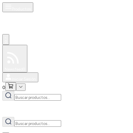
Productos
AI
0
Especiales
Newsfeed
0
Iniciar Sesión
0
AI