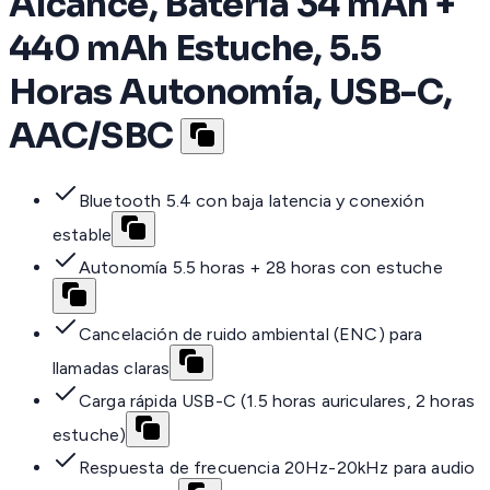
Alcance, Batería 34 mAh +
440 mAh Estuche, 5.5
Horas Autonomía, USB-C,
AAC/SBC
Bluetooth 5.4 con baja latencia y conexión
estable
Autonomía 5.5 horas + 28 horas con estuche
Cancelación de ruido ambiental (ENC) para
llamadas claras
Carga rápida USB-C (1.5 horas auriculares, 2 horas
estuche)
Respuesta de frecuencia 20Hz-20kHz para audio