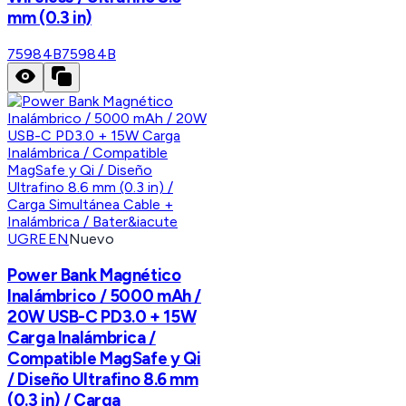
mm (0.3 in)
75984B
75984B
UGREEN
Nuevo
Power Bank Magnético
Inalámbrico / 5000 mAh /
20W USB-C PD3.0 + 15W
Carga Inalámbrica /
Compatible MagSafe y Qi
/ Diseño Ultrafino 8.6 mm
(0.3 in) / Carga