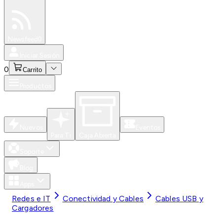
Especiales
Newsfeed
0
Iniciar Sesión
0
Carrito
Productos
Nuevos
Eventos
Para Ti
Caja Abierta
Soporte
Blog
Apps
Redes e IT
Conectividad y Cables
Cables USB y
Cargadores