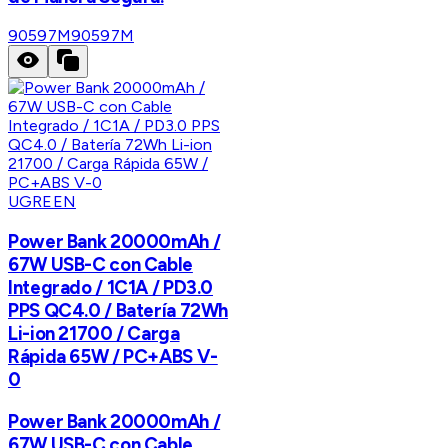
90597M
90597M
UGREEN
Power Bank 20000mAh /
67W USB-C con Cable
Integrado / 1C1A / PD3.0
PPS QC4.0 / Batería 72Wh
Li-ion 21700 / Carga
Rápida 65W / PC+ABS V-
0
Power Bank 20000mAh /
67W USB-C con Cable