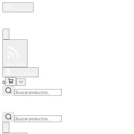
Productos
0
Especiales
Newsfeed
0
Iniciar Sesión
0
0