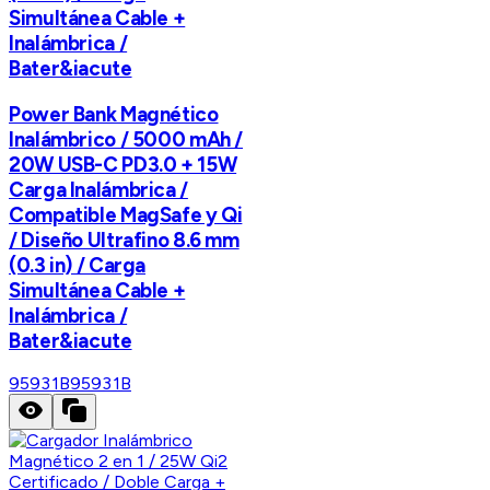
Simultánea Cable +
Inalámbrica /
Bater&iacute
Power Bank Magnético
Inalámbrico / 5000 mAh /
20W USB-C PD3.0 + 15W
Carga Inalámbrica /
Compatible MagSafe y Qi
/ Diseño Ultrafino 8.6 mm
(0.3 in) / Carga
Simultánea Cable +
Inalámbrica /
Bater&iacute
95931B
95931B