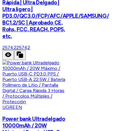
Rápida | Ultra Delgado |
Ultra ligero |
PD3.0/QC3.0/FCP/AFC/APPLE/SAMSUNG/
BC1.2/SC | Aprobado CE,
Rohs, FCC, REACH, POPS,
etc.
25742
25742
UGREEN
Power bank Ultradelgado
10000mAh / 20W