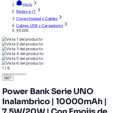
Inicio
Redes e IT
Conectividad y Cables
Cables USB y Cargadores
45328
1
/
6
360°
Power Bank Serie UNO
Inalambrico | 10000mAh |
7.5W/20W | Con Emojis de