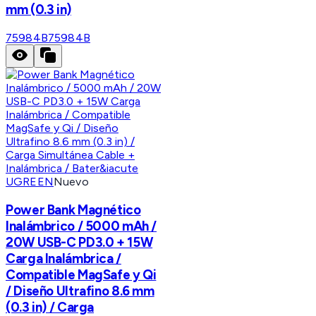
mm (0.3 in)
75984B
75984B
UGREEN
Nuevo
Power Bank Magnético
Inalámbrico / 5000 mAh /
20W USB-C PD3.0 + 15W
Carga Inalámbrica /
Compatible MagSafe y Qi
/ Diseño Ultrafino 8.6 mm
(0.3 in) / Carga