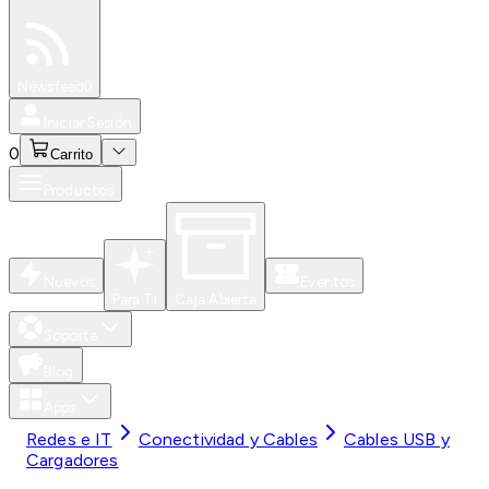
Especiales
Newsfeed
0
Iniciar Sesión
0
Carrito
Productos
Nuevos
Eventos
Para Ti
Caja Abierta
Soporte
Blog
Apps
Redes e IT
Conectividad y Cables
Cables USB y
Cargadores