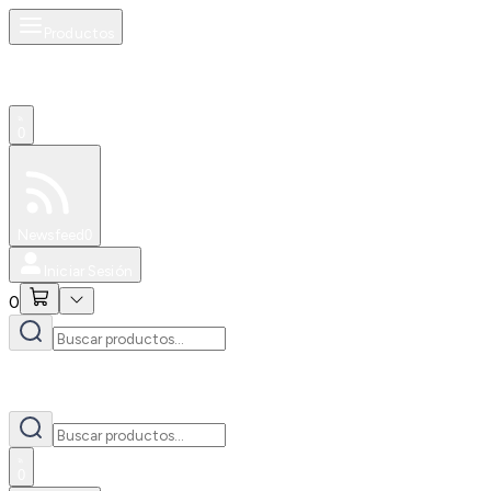
Productos
0
Especiales
Newsfeed
0
Iniciar Sesión
0
0