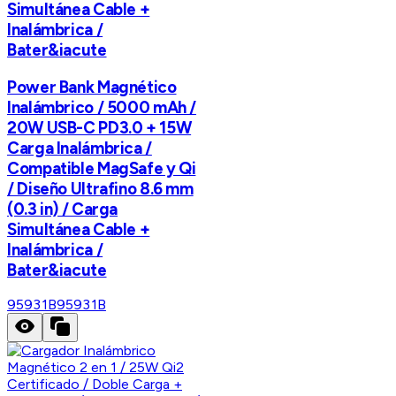
Simultánea Cable +
Inalámbrica /
Bater&iacute
Power Bank Magnético
Inalámbrico / 5000 mAh /
20W USB-C PD3.0 + 15W
Carga Inalámbrica /
Compatible MagSafe y Qi
/ Diseño Ultrafino 8.6 mm
(0.3 in) / Carga
Simultánea Cable +
Inalámbrica /
Bater&iacute
95931B
95931B