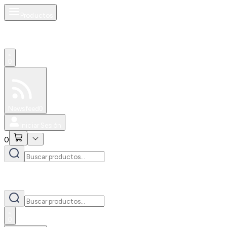
Productos
0
Especiales
Newsfeed
0
Iniciar Sesión
0
0