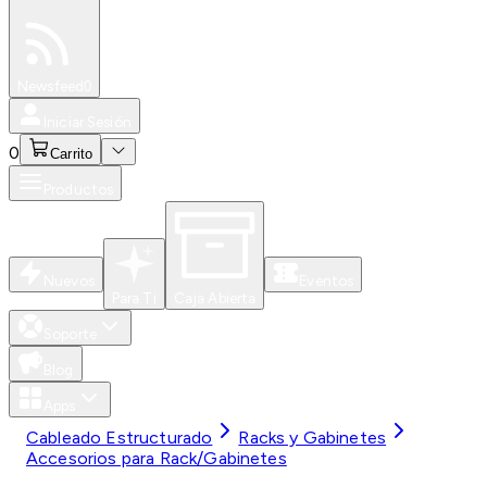
Especiales
Newsfeed
0
Iniciar Sesión
0
Carrito
Productos
Nuevos
Eventos
Para Ti
Caja Abierta
Soporte
Blog
Apps
Cableado Estructurado
Racks y Gabinetes
Accesorios para Rack/Gabinetes