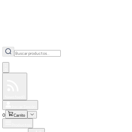
AI
0
Especiales
Newsfeed
0
Iniciar Sesión
0
Carrito
Productos