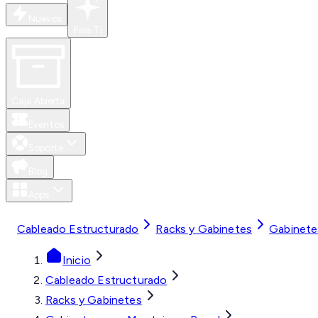
Nuevos
Para Ti
Caja Abierta
Eventos
Soporte
Blog
Apps
MXN
Cableado Estructurado
Racks y Gabinetes
Gabinete
Inicio
Cableado Estructurado
Racks y Gabinetes