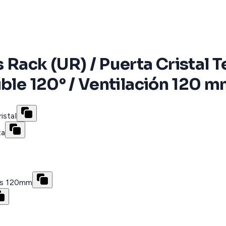
 Rack (UR) / Puerta Cristal 
ible 120° / Ventilación 120 
istal
ta
res 120mm