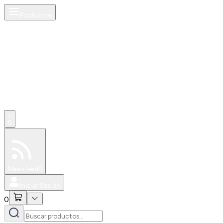
Productos
AI
0
Especiales
Newsfeed
0
Iniciar Sesión
0