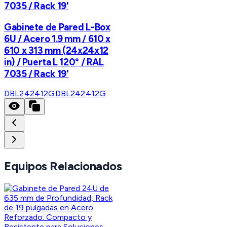
7035 / Rack 19'
Gabinete de Pared L-Box
6U / Acero 1.9 mm / 610 x
610 x 313 mm (24x24x12
in) / Puerta L 120° / RAL
7035 / Rack 19'
DBL242412G
DBL242412G
Equipos Relacionados