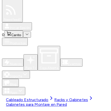
Especiales
Newsfeed
0
Iniciar Sesión
0
Carrito
Productos
Nuevos
Eventos
Para Ti
Caja Abierta
Soporte
Blog
Apps
Cableado Estructurado
Racks y Gabinetes
Gabinetes para Montaje en Pared