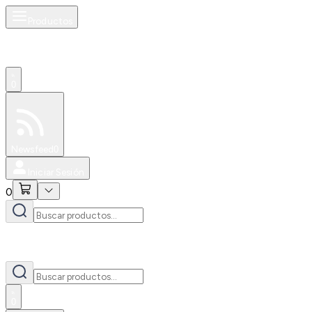
Productos
0
Especiales
Newsfeed
0
Iniciar Sesión
0
0