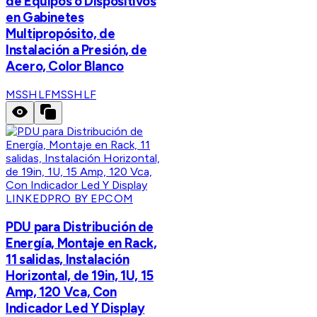
de Equipos o Dispositivos
en Gabinetes
Multipropósito, de
Instalación a Presión, de
Acero, Color Blanco
MSSHLF
MSSHLF
LINKEDPRO BY EPCOM
PDU para Distribución de
Energía, Montaje en Rack,
11 salidas, Instalación
Horizontal, de 19in, 1U, 15
Amp, 120 Vca, Con
Indicador Led Y Display