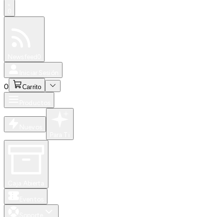
0
Especiales
Newsfeed
0
Iniciar Sesión
0
Carrito
Productos
Nuevos
Para Ti
Caja Abierta
Eventos
Soporte