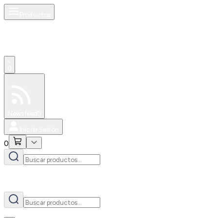
Productos
AI
0
Especiales
Newsfeed
0
Iniciar Sesión
0
AI