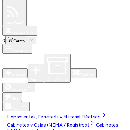
Especiales
Newsfeed
0
Iniciar Sesión
0
Carrito
Productos
Nuevos
Eventos
Para Ti
Caja Abierta
Soporte
Blog
Apps
Herramientas, Ferretería y Material Eléctrico
Gabinetes y Cajas (NEMA / Registros)
Gabinetes