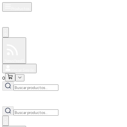
Productos
0
Especiales
Newsfeed
0
Iniciar Sesión
0
0