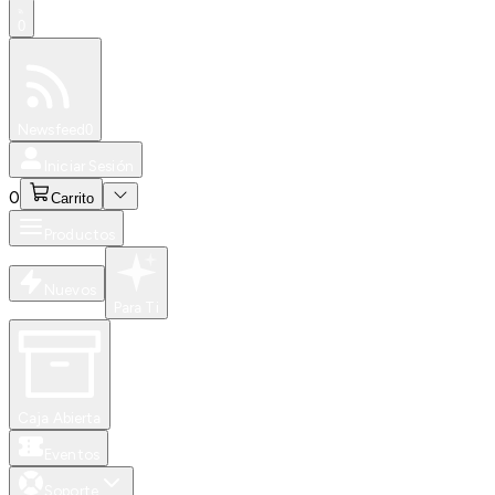
0
Especiales
Newsfeed
0
Iniciar Sesión
0
Carrito
Productos
Nuevos
Para Ti
Caja Abierta
Eventos
Soporte