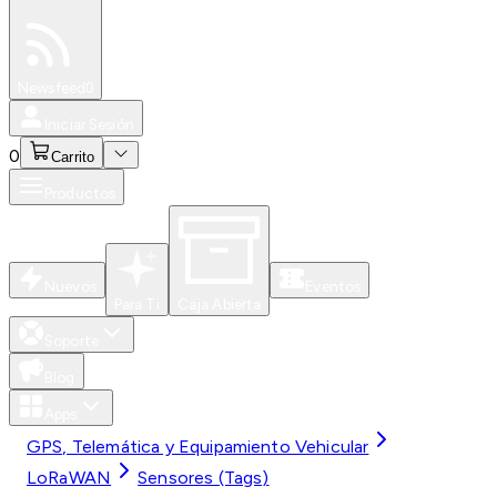
Especiales
Newsfeed
0
Iniciar Sesión
0
Carrito
Productos
Nuevos
Eventos
Para Ti
Caja Abierta
Soporte
Blog
Apps
GPS, Telemática y Equipamiento Vehicular
LoRaWAN
Sensores (Tags)