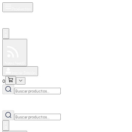
Productos
0
Especiales
Newsfeed
0
Iniciar Sesión
0
0