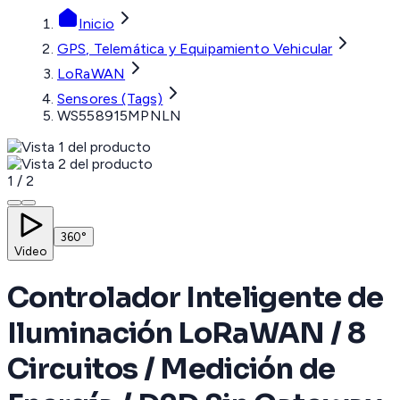
Inicio
GPS, Telemática y Equipamiento Vehicular
LoRaWAN
Sensores (Tags)
WS558915MPNLN
1
/
2
360°
Video
Controlador Inteligente de
Iluminación LoRaWAN / 8
Circuitos / Medición de