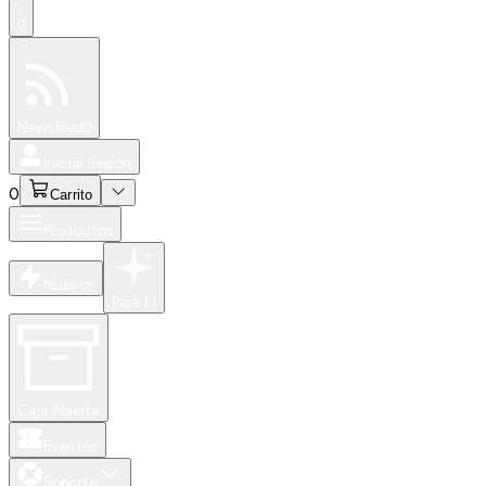
0
Especiales
Newsfeed
0
Iniciar Sesión
0
Carrito
Productos
Nuevos
Para Ti
Caja Abierta
Eventos
Soporte