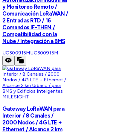
y Monitoreo Remoto /
Comunicación LoRaWAN /
2 Entradas RTD / 16
Comandos IF-THEN /
Compatibilidad con la
Nube / Integración a BMS
UC300915M
UC300915M
MILESIGHT
Gateway LoRaWAN para
Interior / 8 Canales /
2000 Nodos / 4G LTE +
Ethernet / Alcance 2 km