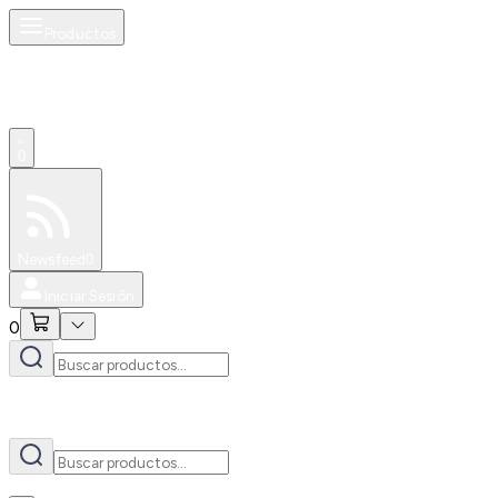
Productos
AI
0
Especiales
Newsfeed
0
Iniciar Sesión
0
AI