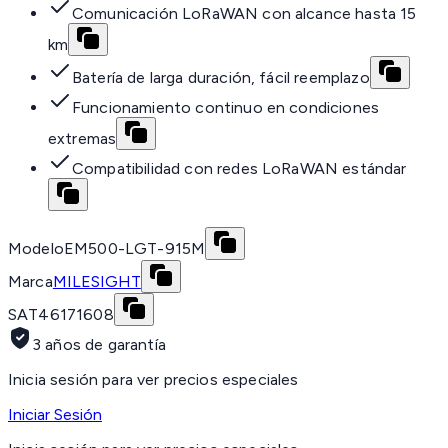
Comunicación LoRaWAN con alcance hasta 15
km
Batería de larga duración, fácil reemplazo
Funcionamiento continuo en condiciones
extremas
Compatibilidad con redes LoRaWAN estándar
Modelo
EM500-LGT-915M
Marca
MILESIGHT
SAT
46171608
3 años de garantía
Inicia sesión para ver precios especiales
Iniciar Sesión