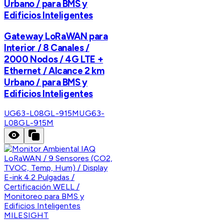
Urbano / para BMS y
Edificios Inteligentes
Gateway LoRaWAN para
Interior / 8 Canales /
2000 Nodos / 4G LTE +
Ethernet / Alcance 2 km
Urbano / para BMS y
Edificios Inteligentes
UG63-L08GL-915M
UG63-
L08GL-915M
MILESIGHT