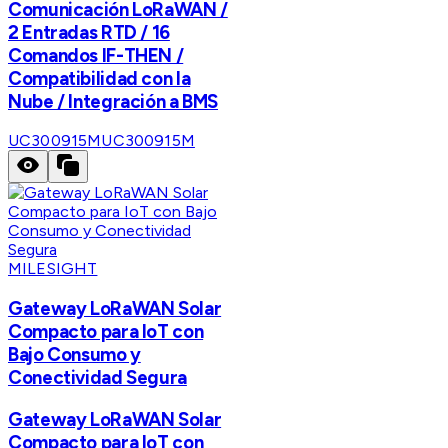
Comunicación LoRaWAN /
2 Entradas RTD / 16
Comandos IF-THEN /
Compatibilidad con la
Nube / Integración a BMS
UC300915M
UC300915M
MILESIGHT
Gateway LoRaWAN Solar
Compacto para IoT con
Bajo Consumo y
Conectividad Segura
Gateway LoRaWAN Solar
Compacto para IoT con