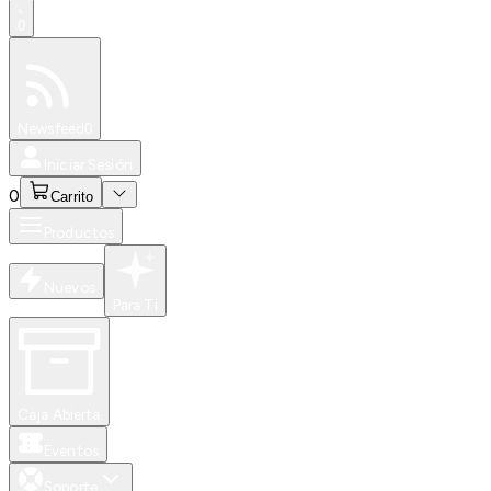
0
Especiales
Newsfeed
0
Iniciar Sesión
0
Carrito
Productos
Nuevos
Para Ti
Caja Abierta
Eventos
Soporte