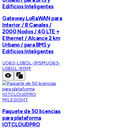
Edificios Inteligentes
Gateway LoRaWAN para
Interior / 8 Canales /
2000 Nodos / 4G LTE +
Ethernet / Alcance 2 km
Urbano / para BMS y
Edificios Inteligentes
UG63-L08GL-915M
UG63-
L08GL-915M
MILESIGHT
Paquete de 50 licencias
para plataforma
IOTCLOUDPRO