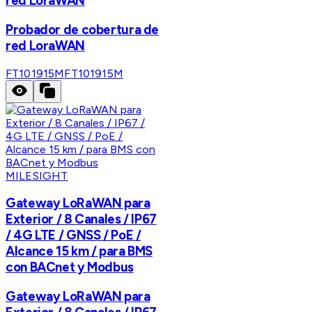
red LoraWAN
Probador de cobertura de
red LoraWAN
FT101915M
FT101915M
MILESIGHT
Gateway LoRaWAN para
Exterior / 8 Canales / IP67
/ 4G LTE / GNSS / PoE /
Alcance 15 km / para BMS
con BACnet y Modbus
Gateway LoRaWAN para