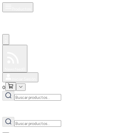
Productos
AI
0
Especiales
Newsfeed
0
Iniciar Sesión
0
AI