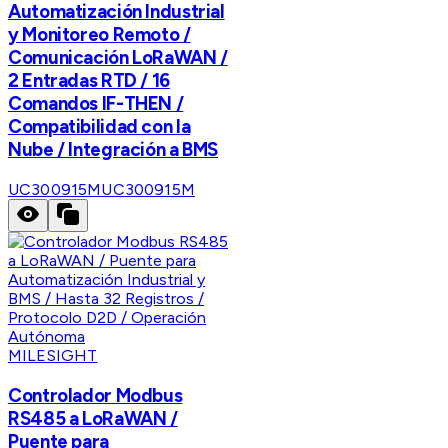
Automatización Industrial
y Monitoreo Remoto /
Comunicación LoRaWAN /
2 Entradas RTD / 16
Comandos IF-THEN /
Compatibilidad con la
Nube / Integración a BMS
UC300915M
UC300915M
MILESIGHT
Controlador Modbus
RS485 a LoRaWAN /
Puente para