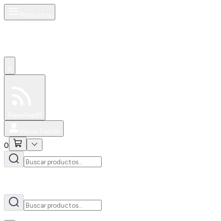
Productos
AI
0
Especiales
Newsfeed
0
Iniciar Sesión
0
AI