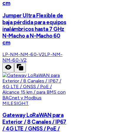
cm
Jumper Ultra Flexible de
baja pérdida para equipos
inalámbricos hasta 7 GHz
N-Macho a N-Macho 60
cm
LP-NM-NM-60-V2
LP-NM-
NM-60-V2
MILESIGHT
Gateway LoRaWAN para
Exterior / 8 Canales / IP67
/ 4G LTE / GNSS / PoE /