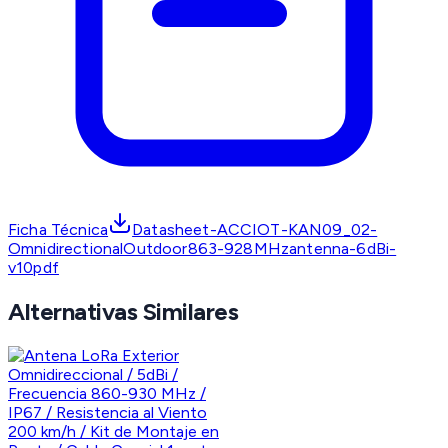
Ficha Técnica
Datasheet-ACCIOT-KAN09_02-
OmnidirectionalOutdoor863-928MHzantenna-6dBi-
v10pdf
Alternativas Similares