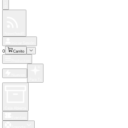
0
Especiales
Newsfeed
0
Iniciar Sesión
0
Carrito
Productos
Nuevos
Para Ti
Caja Abierta
Eventos
Soporte