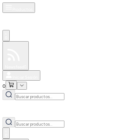
Productos
0
Especiales
Newsfeed
0
Iniciar Sesión
0
0