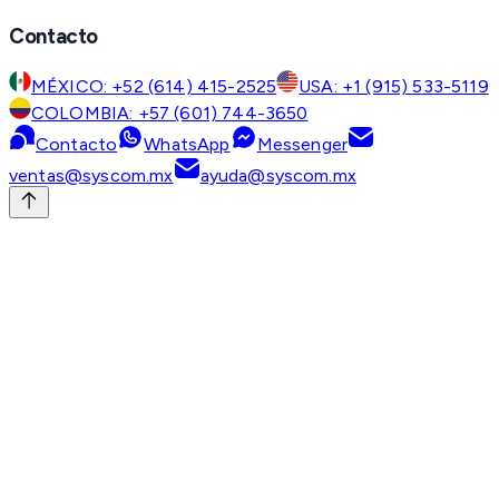
Contacto
MÉXICO: +52 (614) 415-2525
USA: +1 (915) 533-5119
COLOMBIA: +57 (601) 744-3650
Contacto
WhatsApp
Messenger
ventas@syscom.mx
ayuda@syscom.mx