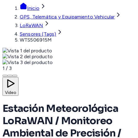
Inicio
GPS, Telemática y Equipamiento Vehicular
LoRaWAN
Sensores (Tags)
WTS506915M
1
/
3
Video
Estación Meteorológica
LoRaWAN / Monitoreo
Ambiental de Precisión /