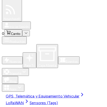
Especiales
Newsfeed
0
Iniciar Sesión
0
Carrito
Productos
Nuevos
Eventos
Para Ti
Caja Abierta
Soporte
Blog
Apps
GPS, Telemática y Equipamiento Vehicular
LoRaWAN
Sensores (Tags)