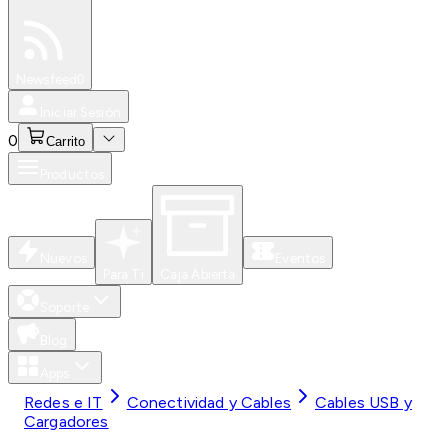
Especiales
Newsfeed
0
Iniciar Sesión
0
Carrito
Productos
Nuevos
Eventos
Para Ti
Caja Abierta
Soporte
Blog
Apps
Redes e IT
Conectividad y Cables
Cables USB y
Cargadores