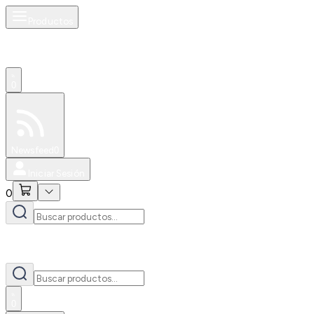
Productos
0
Especiales
Newsfeed
0
Iniciar Sesión
0
0