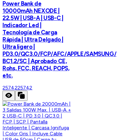
Power Bank de
10000mAh NEXODE |
22.5W | USB-A | USB-C |
Indicador Led |
Tecnología de Carga
Rápida | Ultra Delgado |
Ultra ligero |
PD3.0/QC3.0/FCP/AFC/APPLE/SAMSUNG/
BC1.2/SC | Aprobado CE,
Rohs, FCC, REACH, POPS,
etc.
25742
25742