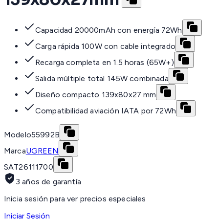
Capacidad 20000mAh con energía 72Wh
Carga rápida 100W con cable integrado
Recarga completa en 1.5 horas (65W+)
Salida múltiple total 145W combinada
Diseño compacto 139x80x27 mm
Compatibilidad aviación IATA por 72Wh
Modelo
55992B
Marca
UGREEN
SAT
26111700
3 años de garantía
Inicia sesión para ver precios especiales
Iniciar Sesión