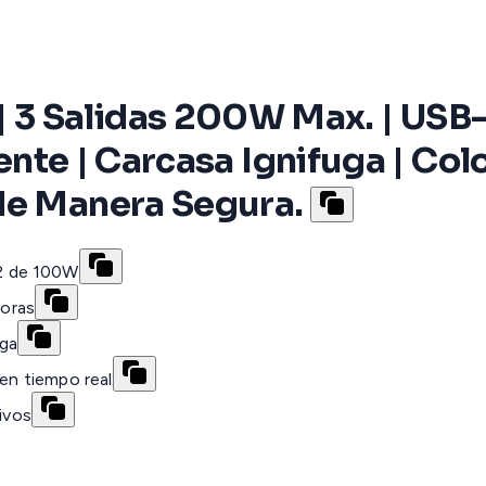
3 Salidas 200W Max. | USB-A
gente | Carcasa Ignifuga | Col
de Manera Segura.
2 de 100W
oras
uga
 en tiempo real
tivos