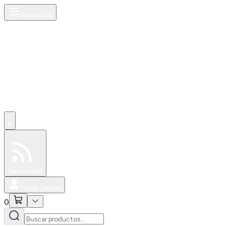
Productos
AI
0
Especiales
Newsfeed
0
Iniciar Sesión
0