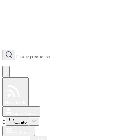
AI
0
Especiales
Newsfeed
0
Iniciar Sesión
0
Carrito
Productos