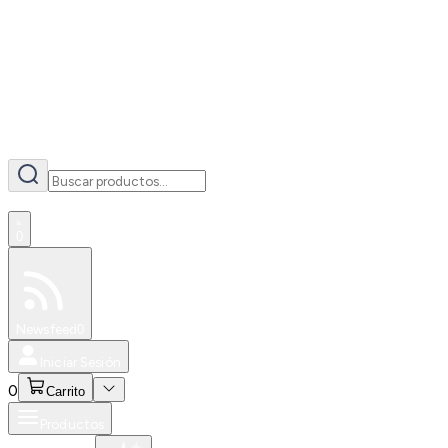
AI
0
Especiales
Newsfeed
0
Iniciar Sesión
0
Carrito
Productos