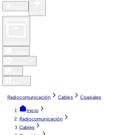
Nuevos
Para Ti
Caja Abierta
Eventos
Soporte
Blog
Apps
MXN
Radiocomunicación
Cables
Coaxiales
Inicio
Radiocomunicación
Cables