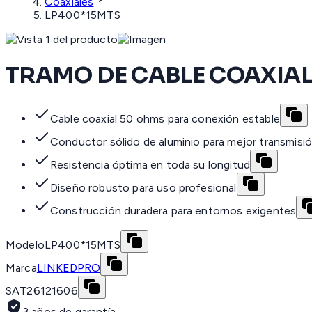
Coaxiales
LP400*15MTS
TRAMO DE CABLE COAXIAL 
Cable coaxial 50 ohms para conexión estable
Conductor sólido de aluminio para mejor transmisi
Resistencia óptima en toda su longitud
Diseño robusto para uso profesional
Construcción duradera para entornos exigentes
Modelo
LP400*15MTS
Marca
LINKEDPRO
SAT
26121606
3 años de garantía