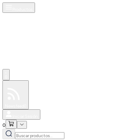
Productos
AI
0
Especiales
Newsfeed
0
Iniciar Sesión
0