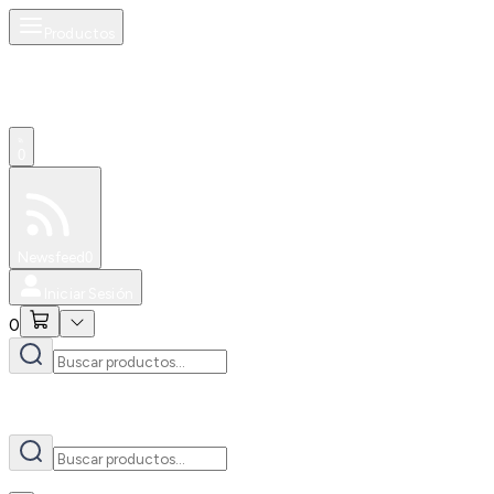
Productos
AI
0
Especiales
Newsfeed
0
Iniciar Sesión
0
AI