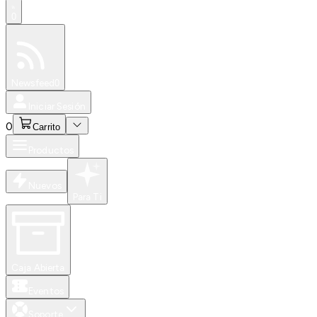
0
Especiales
Newsfeed
0
Iniciar Sesión
0
Carrito
Productos
Nuevos
Para Ti
Caja Abierta
Eventos
Soporte