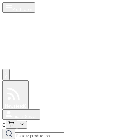
Productos
AI
0
Especiales
Newsfeed
0
Iniciar Sesión
0