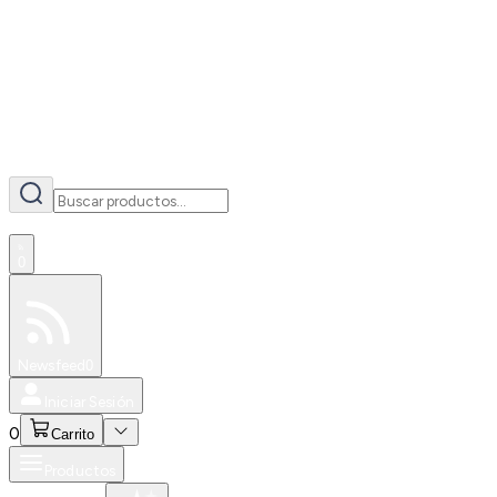
AI
0
Especiales
Newsfeed
0
Iniciar Sesión
0
Carrito
Productos