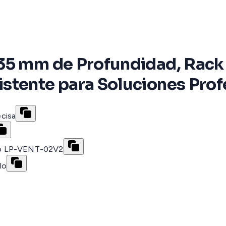
35 mm de Profundidad, Rack 
stente para Soluciones Prof
cisa
C o LP-VENT-02V2
lo