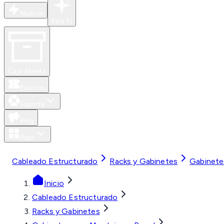
Nuevos
Para Ti
Caja Abierta
Eventos
Soporte
Blog
Apps
MXN
Cableado Estructurado
Racks y Gabinetes
Gabinete
Inicio
Cableado Estructurado
Racks y Gabinetes