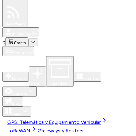
Especiales
Newsfeed
0
Iniciar Sesión
0
Carrito
Productos
Nuevos
Eventos
Para Ti
Caja Abierta
Soporte
Blog
Apps
GPS, Telemática y Equipamiento Vehicular
LoRaWAN
Gateways y Routers