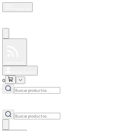
Productos
0
Especiales
Newsfeed
0
Iniciar Sesión
0
0