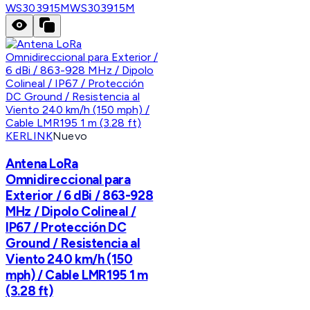
WS303915M
WS303915M
KERLINK
Nuevo
Antena LoRa
Omnidireccional para
Exterior / 6 dBi / 863-928
MHz / Dipolo Colineal /
IP67 / Protección DC
Ground / Resistencia al
Viento 240 km/h (150
mph) / Cable LMR195 1 m
(3.28 ft)