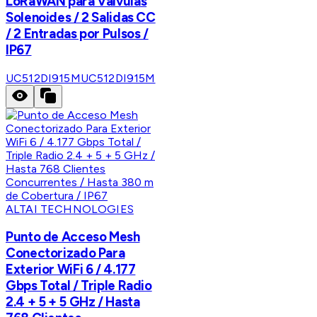
LoRaWAN para Válvulas
Solenoides / 2 Salidas CC
/ 2 Entradas por Pulsos /
IP67
UC512DI915M
UC512DI915M
ALTAI TECHNOLOGIES
Punto de Acceso Mesh
Conectorizado Para
Exterior WiFi 6 / 4.177
Gbps Total / Triple Radio
2.4 + 5 + 5 GHz / Hasta