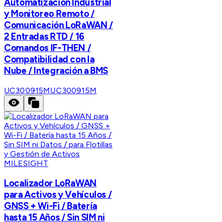
Automatización Industrial
y Monitoreo Remoto /
Comunicación LoRaWAN /
2 Entradas RTD / 16
Comandos IF-THEN /
Compatibilidad con la
Nube / Integración a BMS
UC300915M
UC300915M
MILESIGHT
Localizador LoRaWAN
para Activos y Vehículos /
GNSS + Wi-Fi / Batería
hasta 15 Años / Sin SIM ni