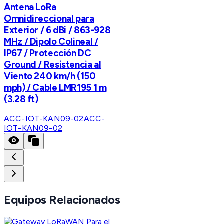
Antena LoRa
Omnidireccional para
Exterior / 6 dBi / 863-928
MHz / Dipolo Colineal /
IP67 / Protección DC
Ground / Resistencia al
Viento 240 km/h (150
mph) / Cable LMR195 1 m
(3.28 ft)
ACC-IOT-KAN09-02
ACC-
IOT-KAN09-02
Equipos Relacionados