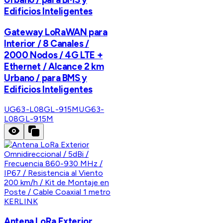
Edificios Inteligentes
Gateway LoRaWAN para
Interior / 8 Canales /
2000 Nodos / 4G LTE +
Ethernet / Alcance 2 km
Urbano / para BMS y
Edificios Inteligentes
UG63-L08GL-915M
UG63-
L08GL-915M
KERLINK
Antena LoRa Exterior