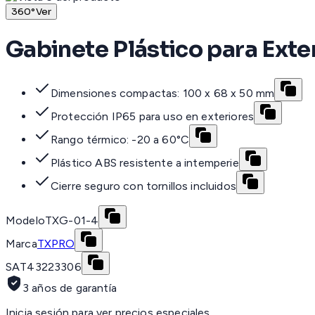
360°
Ver
Gabinete Plástico para Exter
Dimensiones compactas: 100 x 68 x 50 mm
Protección IP65 para uso en exteriores
Rango térmico: -20 a 60°C
Plástico ABS resistente a intemperie
Cierre seguro con tornillos incluidos
Modelo
TXG-01-4
Marca
TXPRO
SAT
43223306
3 años de garantía
Inicia sesión para ver precios especiales