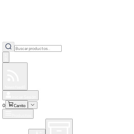
0
Especiales
Newsfeed
0
Iniciar Sesión
0
Carrito
Productos