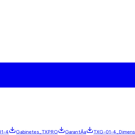
01-4
Gabinetes_TXPRO
GarantÃ­a
TXG-01-4_Dimens