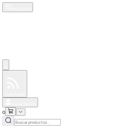
Productos
0
Especiales
Newsfeed
0
Iniciar Sesión
0