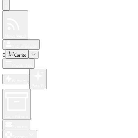
0
Especiales
Newsfeed
0
Iniciar Sesión
0
Carrito
Productos
Nuevos
Para Ti
Caja Abierta
Eventos
Soporte