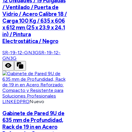
12 Unidades / 19 Pulgadas
/ Ventilado / Puerta de
Vidrio / Acero Calibre 18 /
Carga 100 Kg / 635 x 606
x 612 mm (25 x 23.9 x 24.1
in) / Pintura
Electrostática / Negro
SR-19-12-GN3G
SR-19-12-
GN3G
LINKEDPRO
Nuevo
Gabinete de Pared 9U de
635 mm de Profundidad,
Rack de 19 in en Acero