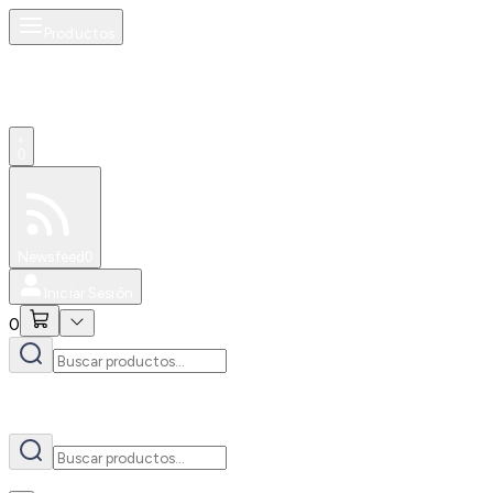
Productos
AI
0
Especiales
Newsfeed
0
Iniciar Sesión
0
AI