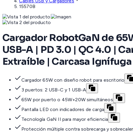
Cables USB y Cargadores
15570B
Cargador RobotGaN de 65W S
USB-A | PD 3.0 | QC 4.0 | Ca
Extraíble | Carcasa Ignífuga
Cargador 65W con diseño robot para escritorio
3 puertos: 2 USB-C y 1 USB-A
65W por puerto o 45W+20W simultáneos
Pantalla LED con indicadores de carga
Tecnología GaN II para mayor eficiencia
Protección múltiple contra sobrecarga y sobrecal