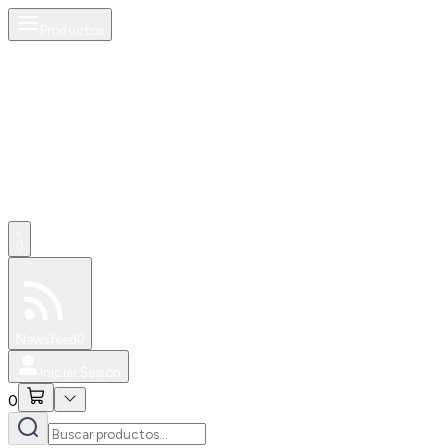
Productos
AI
0
Especiales
Newsfeed
0
Iniciar Sesión
0