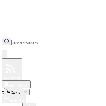
AI
0
Especiales
Newsfeed
0
Iniciar Sesión
0
Carrito
Productos