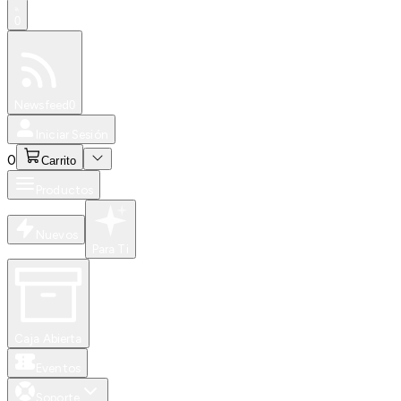
0
Especiales
Newsfeed
0
Iniciar Sesión
0
Carrito
Productos
Nuevos
Para Ti
Caja Abierta
Eventos
Soporte