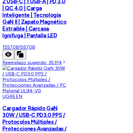
2 USB-C | 1 USB-A | PD 3.0
| QC 4.0 | Carga
Inteligente | Tecnología
GaN II | Zapato Magnético
Extraíble | Carcasa
Ignífuga | Pantalla LED
15570B
15570B
Reemplazo sugerido:
35314
UGREEN
Cargador Rápido GaN
30W / USB-C PD3.0 PPS /
Protocolos Múltiples /
Protecciones Avanzadas /