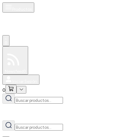
Productos
AI
0
Especiales
Newsfeed
0
Iniciar Sesión
0
AI