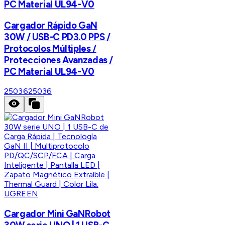
PC Material UL94-V0
Cargador Rápido GaN
30W / USB-C PD3.0 PPS /
Protocolos Múltiples /
Protecciones Avanzadas /
PC Material UL94-V0
25036
25036
UGREEN
Cargador Mini GaNRobot