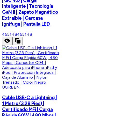
| QC 4.0 | Carga
Inteligente | Tecnología
GaN II | Zapato Magnético
Extraíble | Carcasa
Ignífuga | Pantalla LED
45514B
45514B
UGREEN
Cable USB-C a Lightning |
1 Metro (3.28 Pies) |
Certificado MFi | Carga
Rápida 60W | 480 Mbps |