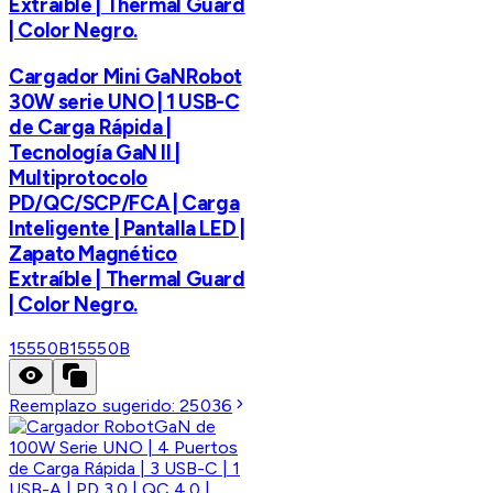
Extraíble | Thermal Guard
| Color Negro.
Cargador Mini GaNRobot
30W serie UNO | 1 USB-C
de Carga Rápida |
Tecnología GaN II |
Multiprotocolo
PD/QC/SCP/FCA | Carga
Inteligente | Pantalla LED |
Zapato Magnético
Extraíble | Thermal Guard
| Color Negro.
15550B
15550B
Reemplazo sugerido:
25036