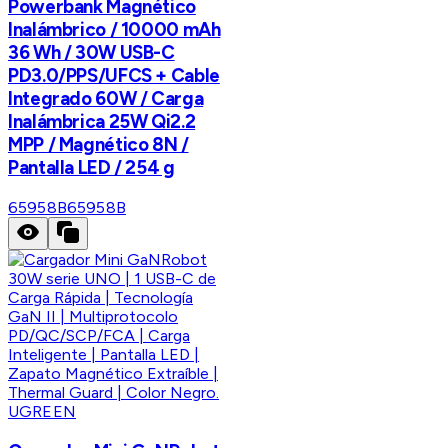
Powerbank Magnético
Inalámbrico / 10000 mAh
36 Wh / 30W USB-C
PD3.0/PPS/UFCS + Cable
Integrado 60W / Carga
Inalámbrica 25W Qi2.2
MPP / Magnético 8N /
Pantalla LED / 254 g
65958B
65958B
UGREEN