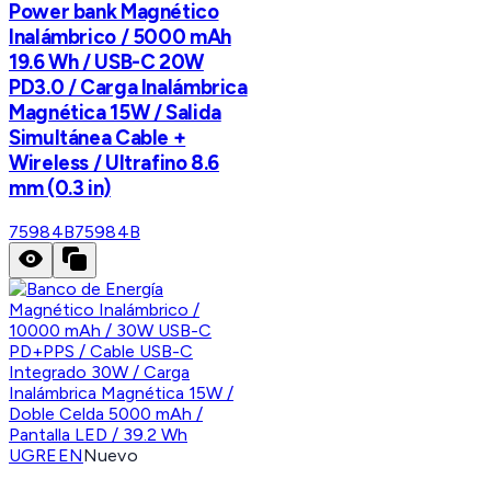
Power bank Magnético
Inalámbrico / 5000 mAh
19.6 Wh / USB-C 20W
PD3.0 / Carga Inalámbrica
Magnética 15W / Salida
Simultánea Cable +
Wireless / Ultrafino 8.6
mm (0.3 in)
75984B
75984B
UGREEN
Nuevo