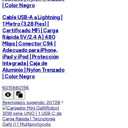
| Color Negro
Cable USB-A a Lightning |
1 Metro (3.28 Pies) |
Certificado MFi | Carga
Rápida 5V/2.4 A | 480
Mbps | Conector C94 |
Adecuado para iPhone,
iPad y iPod | Protección
Integrada | Caja de
Aluminio | Nylon Trenzado
| Color Negro
60156
60156
Reemplazo sugerido:
20728