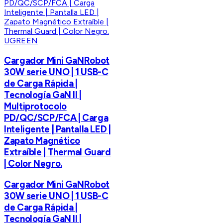
UGREEN
Cargador Mini GaNRobot
30W serie UNO | 1 USB-C
de Carga Rápida |
Tecnología GaN II |
Multiprotocolo
PD/QC/SCP/FCA | Carga
Inteligente | Pantalla LED |
Zapato Magnético
Extraíble | Thermal Guard
| Color Negro.
Cargador Mini GaNRobot
30W serie UNO | 1 USB-C
de Carga Rápida |
Tecnología GaN II |