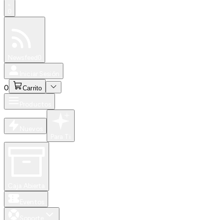
0
Especiales
Newsfeed
0
Iniciar Sesión
0
Carrito
Productos
Nuevos
Para Ti
Caja Abierta
Eventos
Soporte