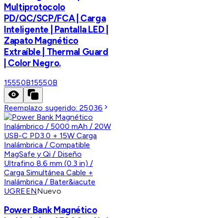
Multiprotocolo
PD/QC/SCP/FCA | Carga
Inteligente | Pantalla LED |
Zapato Magnético
Extraíble | Thermal Guard
| Color Negro.
15550B
15550B
Reemplazo sugerido:
25036
UGREEN
Nuevo
Power Bank Magnético