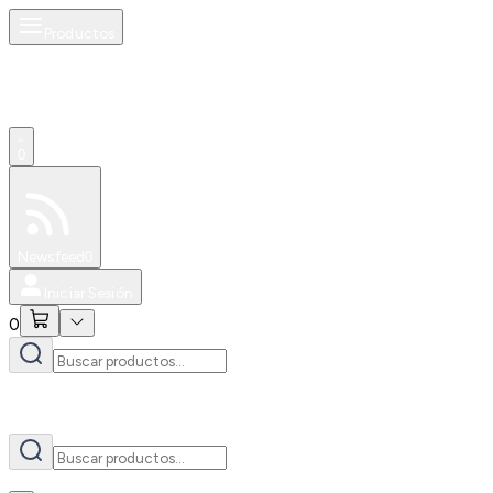
Productos
AI
0
Especiales
Newsfeed
0
Iniciar Sesión
0
AI