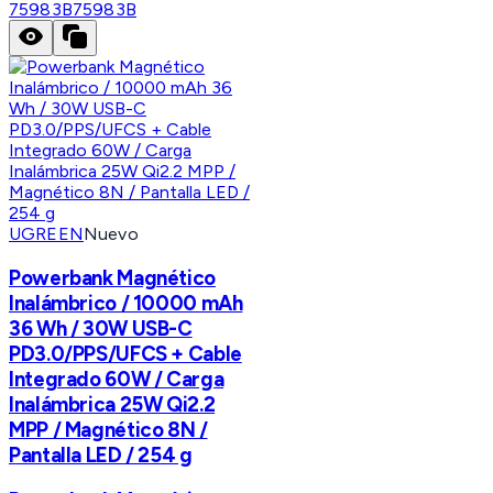
75983B
75983B
UGREEN
Nuevo
Powerbank Magnético
Inalámbrico / 10000 mAh
36 Wh / 30W USB-C
PD3.0/PPS/UFCS + Cable
Integrado 60W / Carga
Inalámbrica 25W Qi2.2
MPP / Magnético 8N /
Pantalla LED / 254 g